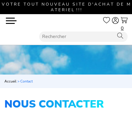
V O T R E T O U T N O U V E A U S I T E D ' A C H A T D E M
A T E R I E L ! ! !
0
Accueil
>
Contact
NOUS CONTACTER