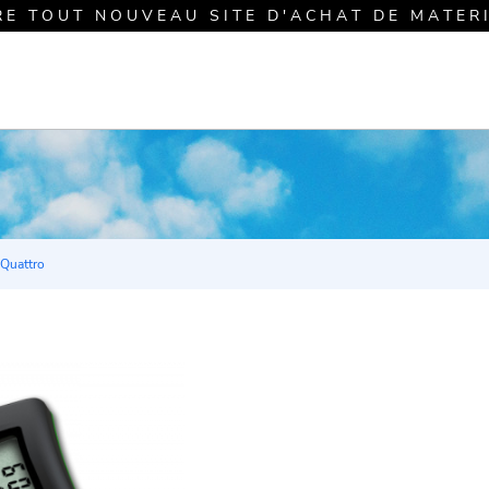
R E T O U T N O U V E A U S I T E D ' A C H A T D E M A T E R I E 
Quattro