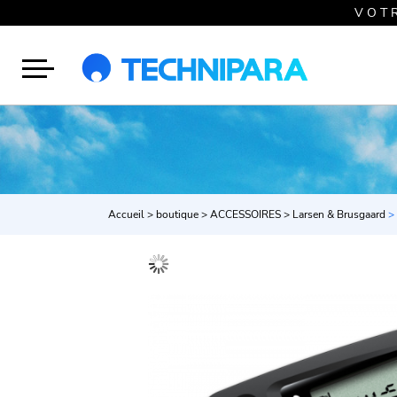
V O T 
Accueil
>
boutique
>
ACCESSOIRES
>
Larsen & Brusgaard
> 