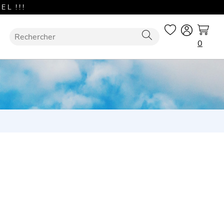
L ! ! !
0