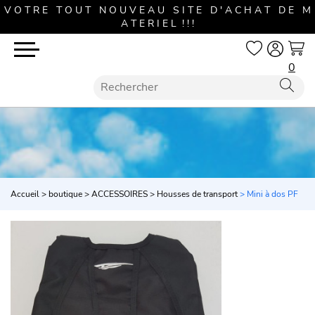
V O T R E T O U T N O U V E A U S I T E D ' A C H A T D E M
A T E R I E L ! ! !
0
Accueil
>
boutique
>
ACCESSOIRES
>
Housses de transport
> Mini à dos PF