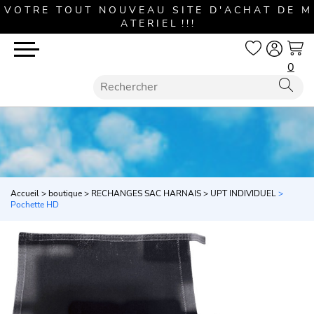
V O T R E T O U T N O U V E A U S I T E D ' A C H A T D E M
A T E R I E L ! ! !
0
Accueil
>
boutique
>
RECHANGES SAC HARNAIS
>
UPT INDIVIDUEL
>
Pochette HD