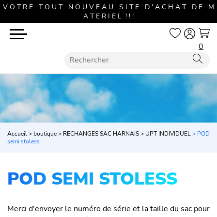
V O T R E T O U T N O U V E A U S I T E D ' A C H A T D E M
A T E R I E L ! ! !
0
Accueil
>
boutique
>
RECHANGES SAC HARNAIS
>
UPT INDIVIDUEL
> POD
semi stoless
POD SEMI STOLESS
Merci d'envoyer le numéro de série et la taille du sac pour