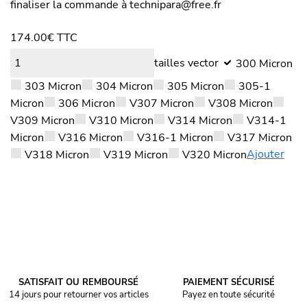
finaliser la commande à technipara@free.fr
174.00
€
TTC
tailles vector
300 Micron
303 Micron
304 Micron
305 Micron
305-1
Micron
306 Micron
V307 Micron
V308 Micron
V309 Micron
V310 Micron
V314 Micron
V314-1
Micron
V316 Micron
V316-1 Micron
V317 Micron
Ajouter
V318 Micron
V319 Micron
V320 Micron
SATISFAIT OU REMBOURSÉ
PAIEMENT SÉCURISÉ
14 jours pour retourner vos articles
Payez en toute sécurité