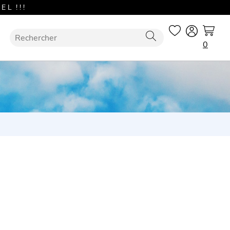
L ! ! !
0