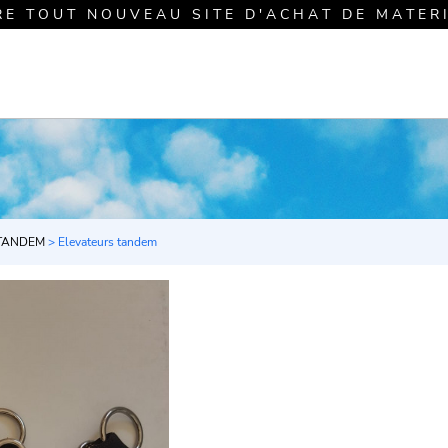
R E T O U T N O U V E A U S I T E D ' A C H A T D E M A T E R I E 
TANDEM
> Elevateurs tandem