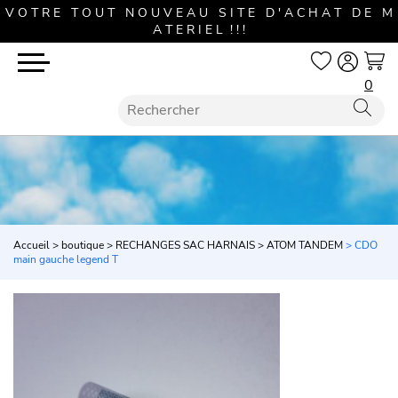
V O T R E T O U T N O U V E A U S I T E D ' A C H A T D E M
A T E R I E L ! ! !
0
Accueil
>
boutique
>
RECHANGES SAC HARNAIS
>
ATOM TANDEM
> CDO
main gauche legend T