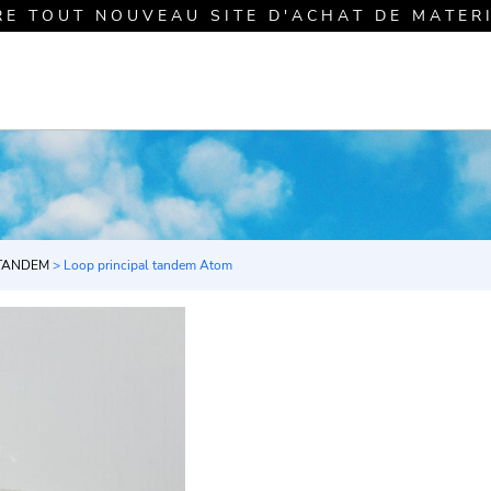
R E T O U T N O U V E A U S I T E D ' A C H A T D E M A T E R I E 
TANDEM
> Loop principal tandem Atom