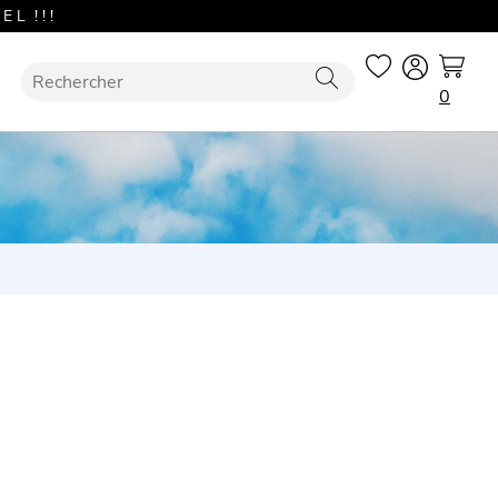
L ! ! !
0