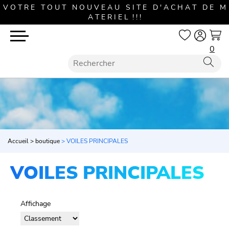
V O T R E T O U T N O U V E A U S I T E D ' A C H A T D E M
A T E R I E L ! ! !
0
Accueil
>
boutique
>
VOILES PRINCIPALES
VOILES PRINCIPALES
Affichage